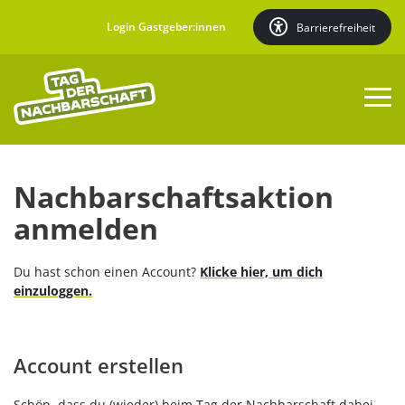
Login Gastgeber:innen
Barrierefreiheit
Aktion anmelden
Nachbarschaftsaktion
anmelden
Aktionen finden
Du hast schon einen Account?
Klicke hier, um dich
Über den Tag
einzuloggen.
Mehr
Account erstellen
Schön, dass du (wieder) beim Tag der Nachbarschaft dabei