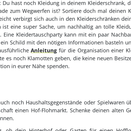
o: Du hast noch Kleidung in deinem Kleiderschrank, d
hade zum Wegwerfen ist? Sortiere doch mal deinen K
eicht verbirgt sich auch in den Kleiderschränken de
n ist eine super Sache, um nachhaltig an tolle Kle
. Eine Kleidertauschparty kann mit ein paar Nach
h ein Schild mit den nötigen Informationen basteln 
ausführliche
Anleitung
für die Organisation einer Kl
te es noch Klamotten geben, die keine neuen Besitz
ation in eurer Nähe spenden.
uch noch Haushaltsgegenstände oder Spielwaren übr
chaft einen Hof-Flohmarkt. Schenke deinen alten 
ennen.
g, ob dein Hinterhof oder Garten für einen Hoff