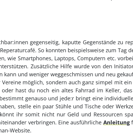
hbar:innen gegenseitig, kaputte Gegenstände zu rep
 Reperaturcafé. So konnten beispielsweise zum Tag d
ten, wie Smartphones, Laptops, Computern etc. vorbe
erstützen. Zusätzliche Hilfe wurde von den Initiator
en kann und weniger weggeschmissen und neu gekau
 für Vereine möglich, sondern auch ganz simpel mit e
 oder hast du noch ein altes Fahrrad im Keller, da
bestimmt genauso und jede:r bringt eine individuelle
haben, stelle ein paar Stühle und Tische oder Werk
 könnt ihr somit nicht nur Geld und Ressourcen s
teinander verbringen. Eine ausführliche
Anleitung
f
nan-Website.