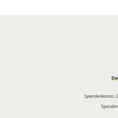
Da
Spendenkonto: G
Spenden