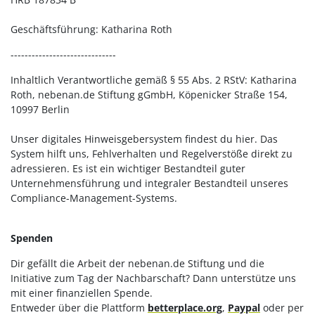
Geschäftsführung: Katharina Roth
Vielfalt in der Nachbarschaft
------------------------------
Downloads
Inhaltlich Verantwortliche gemäß § 55 Abs. 2 RStV: Katharina
Roth, nebenan.de Stiftung gGmbH, Köpenicker Straße 154,
10997 Berlin
FAQ
Unser digitales Hinweisgebersystem findest du hier. Das
System hilft uns, Fehlverhalten und Regelverstöße direkt zu
Über uns
adressieren. Es ist ein wichtiger Bestandteil guter
Unternehmensführung und integraler Bestandteil unseres
Compliance-Management-Systems.
Presse
Spenden
Teilnahmebedingungen
Dir gefällt die Arbeit der nebenan.de Stiftung und die
Initiative zum Tag der Nachbarschaft? Dann unterstütze uns
mit einer finanziellen Spende.
Newsletter abonnieren
Entweder über die Plattform
betterplace.org
,
Paypal
oder per