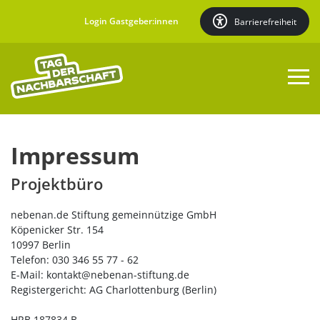
Login Gastgeber:innen
Barrierefreiheit
Aktion anmelden
Impressum
Projektbüro
Aktionen finden
nebenan.de Stiftung gemeinnützige GmbH
Über den Tag
Köpenicker Str. 154
10997 Berlin
Telefon: 030 346 55 77 - 62
Mehr
E-Mail: kontakt@nebenan-stiftung.de
Registergericht: AG Charlottenburg (Berlin)
Partnerschaften
HRB 187834 B